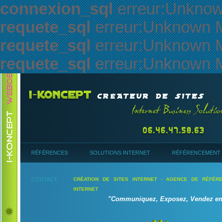
connexion_sql
erreur:Unknown
requete_sql
erreur:Unknown My
requete_sql
erreur:Unknown My
requete_sql
erreur:Unknown My
RÉFÉRENCES
SOLUTIONS INTERNET
RÉFÉRENCEMENT S
CONTACT
CRÉATION DE SITES INTERNET - AGENCE DE RÉFÉR
INTERNET
"Communiquez, Exposez, Vendez en 