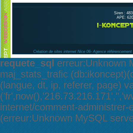
Siren : 48
APE: 6209
Création de sites internet Nice 06- Agence référencemen
requete_sql
erreur:Unknown My
maj_stats_trafic (db:ikoncept)(c
(langue, dt, ip, referer, page) v
('fr',now(),'216.73.216.171','',
internet/comment-administrer-et
(erreur:Unknown MySQL server 