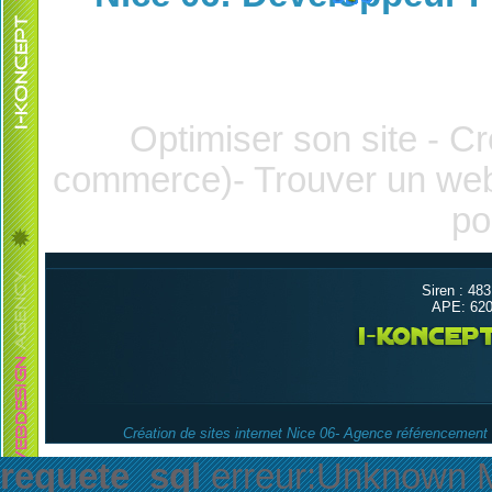
Optimiser son site - Cr
commerce)- Trouver un we
po
Siren : 48
APE: 6209
Création de sites internet Nice 06- Agence référencemen
requete_sql
erreur:Unknown My