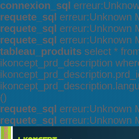
connexion_sql
erreur:Unknown
requete_sql
erreur:Unknown My
requete_sql
erreur:Unknown My
requete_sql
erreur:Unknown My
tableau_produits
select * fro
ikoncept_prd_description wher
ikoncept_prd_description.prd_
ikoncept_prd_description.langue 
()
requete_sql
erreur:Unknown My
requete_sql
erreur:Unknown My