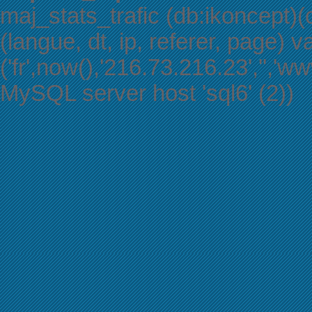
maj_stats_trafic (db:ikoncept)(c
(langue, dt, ip, referer, page) v
('fr',now(),'216.73.216.23','',
MySQL server host 'sql6' (2))