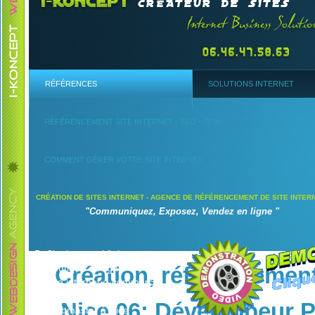
RÉFÉRENCES
SOLUTIONS INTERNET
RÉFÉRENCEMENT SITE INTERNET - SEO - SEM
COMMENT GÉRER VOTRE SITE INTERNET
CRÉATION DE SITES INTERNET - AGENCE DE RÉFÉRENCEMENT DE SITE INTER
"Communiquez, Exposez, Vendez en ligne "
Site internet Vitrine
Boutique en ligne
Création, référencement 
Site internet e-commerce
Référencement Internet
Nice 06: Développeur 
Webmaster à Nice